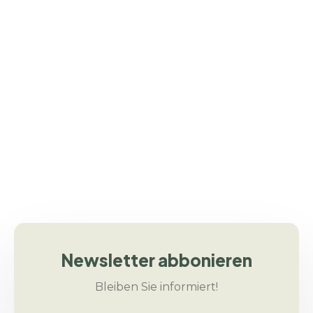
unserer nachhaltigen Wertschöpfungskette.
Vertrauen durch präzise Prozesse
Zuverlässige Logistik ist mehr als Transport – sie
ist der Taktgeber für Qualität, Partnerschaft
und zukunftsfähige Versorgungslösungen.
Newsletter abbonieren
Bleiben Sie informiert!