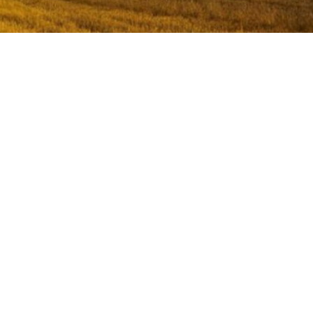
ielseitig einsetzbar
n Chia-Samen sind eine
r Omega-3-Fettsäuren,
Ballaststoffe und