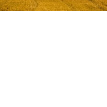
Omega-3-reich – v
Unsere funktionelle
natürliche Quelle fü
pflanzliches Eiweiß, 