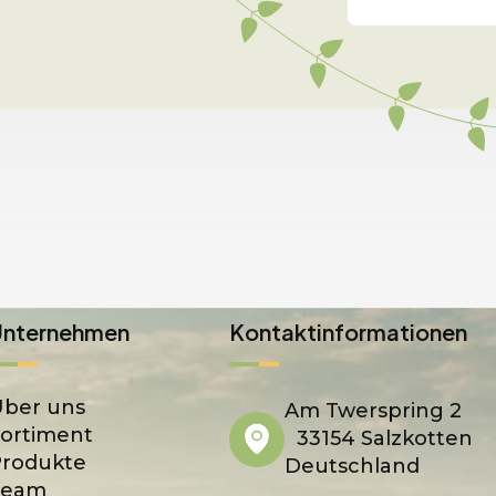
Unternehmen
Kontaktinformationen
ber uns
Am Twerspring 2
ortiment
33154 Salzkotten
Produkte
Deutschland
Team