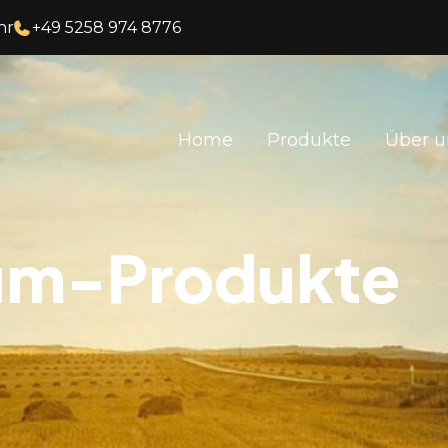
hr
+49 5258 974 8776
Home
Produkte
Über u
um-Produkte